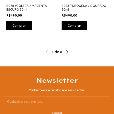
B078 VIOLETA / MAGENTA
B083 TURQUESA / DOURADO
ESCURO 50ml
50ml
R$490,00
R$490,00
1
de
6
Newsletter
Cadastre-se e receba nossas ofertas.