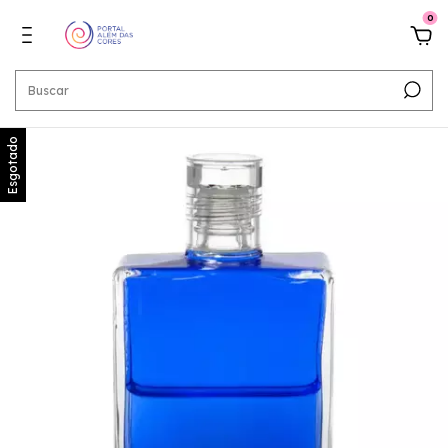
0
Esgotado