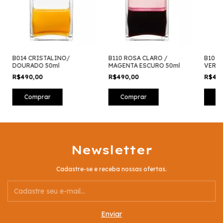
B014 CRISTALINO/
B110 ROSA CLARO /
B101 
DOURADO 50ml
MAGENTA ESCURO 50ml
VERDE
50ml
R$490,00
R$490,00
R$49
Newsletter
Cadastre-se e receba nossas ofertas.