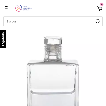
0
Esgotado