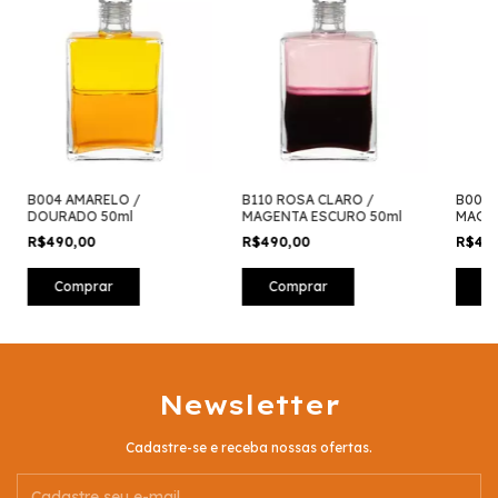
B004 AMARELO /
B110 ROSA CLARO /
B000 
DOURADO 50ml
MAGENTA ESCURO 50ml
MAGEN
R$490,00
R$490,00
R$49
Newsletter
Cadastre-se e receba nossas ofertas.