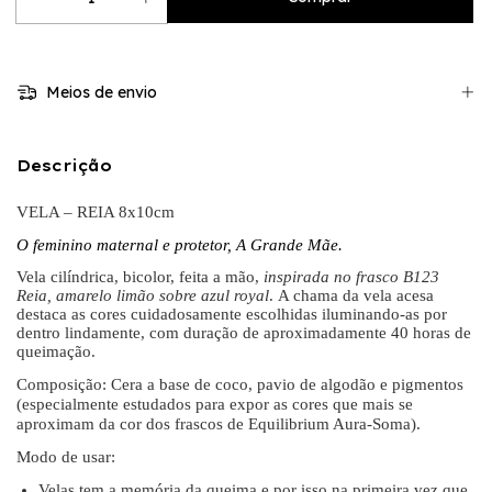
Meios de envio
Descrição
VELA – REIA 8x10cm
O feminino maternal e protetor, A Grande Mãe.
Vela cilíndrica, bicolor, feita a mão,
inspirada no frasco
B123
Reia, amarelo limão sobre azul royal
.
A chama da vela acesa
destaca as cores cuidadosamente escolhidas iluminando-as por
dentro lindamente, com duração de aproximadamente 40 horas de
queimação.
Composição: Cera a base de coco, pavio de algodão e pigmentos
(especialmente estudados para expor as cores que mais se
aproximam da cor dos frascos de Equilibrium Aura-Soma).
Modo de usar:
Velas tem a memória da queima e por isso na primeira vez que