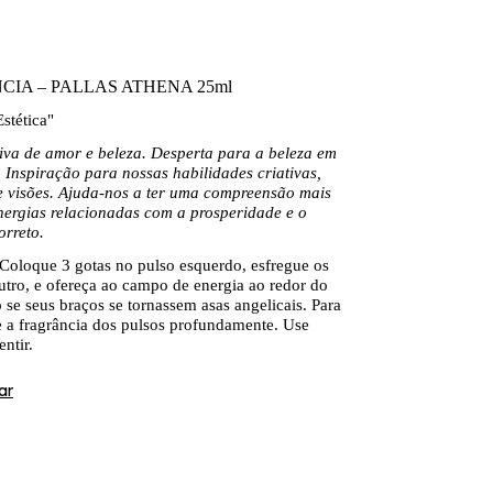
CIA – PALLAS ATHENA 25ml
stética"
iva de amor e beleza. Desperta para a beleza em
. Inspiração para nossas habilidades criativas,
e visões. Ajuda-nos a ter uma compreensão mais
nergias relacionadas com a prosperidade e o
orreto.
Coloque 3 gotas no pulso esquerdo, esfregue os
tro, e ofereça ao campo de energia ao redor do
se seus braços se tornassem asas angelicais. Para
ire a fragrância dos pulsos profundamente. Use
ntir.
ar