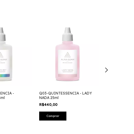
ENCIA -
Q03-QUINTESSENCIA - LADY
Q14-QUINTESS
5ml
NADA 25ml
KHUL 25ml
R$440,00
R$440,00