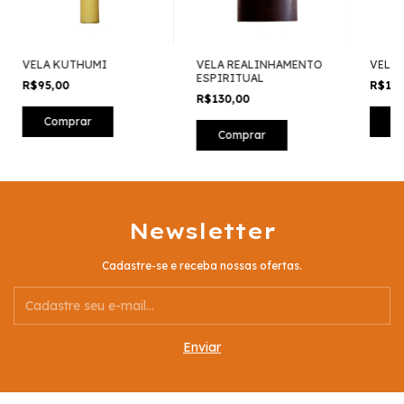
VELA KUTHUMI
VELA REALINHAMENTO
VELA
ESPIRITUAL
R$95,00
R$13
R$130,00
Newsletter
Cadastre-se e receba nossas ofertas.