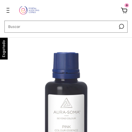
0
Esgotado