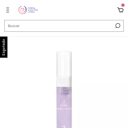
0
Esgotado