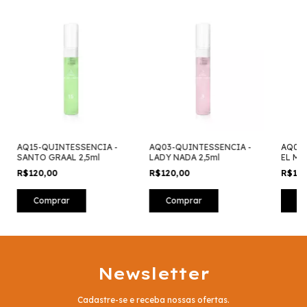
AQ15-QUINTESSENCIA -
AQ03-QUINTESSENCIA -
AQ01-
SANTO GRAAL 2,5ml
LADY NADA 2,5ml
EL MO
R$120,00
R$120,00
R$12
Newsletter
Cadastre-se e receba nossas ofertas.